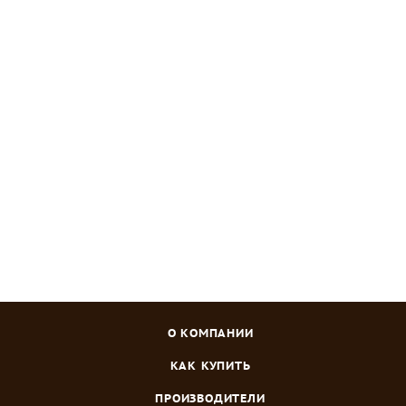
Газон для ленивых Лилипут 8кг
Достаточно
Зарегистрироваться
или
войти
, чтобы видеть цену
О КОМПАНИИ
КАК КУПИТЬ
ПРОИЗВОДИТЕЛИ