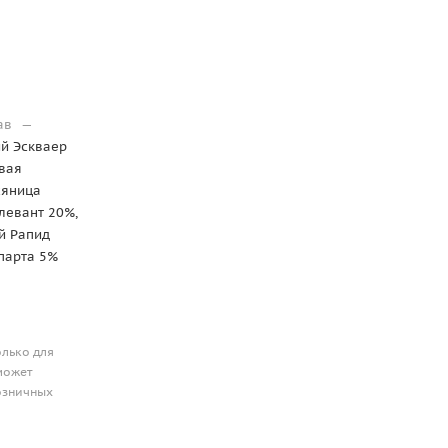
рав
—
ий Эскваер
овая
сяница
левант 20%,
й Рапид
парта 5%
олько для
может
розничных