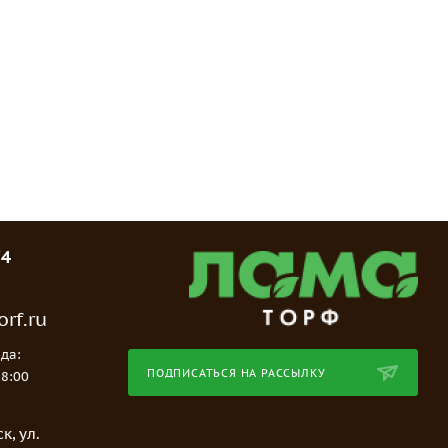
74
rf.ru
да:
ПОДПИСАТЬСЯ НА РАССЫЛКУ
18:00
е
к, ул.