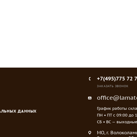
ся
или
войти
, чтобы видеть цену
+7(495)775 72 
ЗАКАЗАТЬ ЗВОНОК
office@lamato
График работы скла
НАЛЬНЫХ ДАННЫХ
ПН • ПТ c 09:00 до 
СБ • ВС — выходны
МO, г. Волоколамс