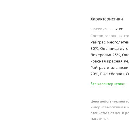
Характеристики
Фасовка
—
2 кг
Состав газонных т
Райграс многолетн
30%, Овсяница луг
Лихерольд 25%, Ов
красная красная Ре
Райграс итальянски
20%, Ежа сборная С
Все характеристики
Цена действительна т
интернет-магазина и 
отличаться от цен в 
магазинах