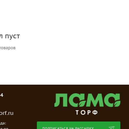
л пуст
товаров
74
rf.ru
да:
ПОДПИСАТЬСЯ НА РАССЫЛКУ