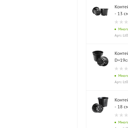
Контей
- 13 с
Мног
Арт.: Lt
Контей
Мног
Арт.: Lt
Контей
- 18 с
Мног