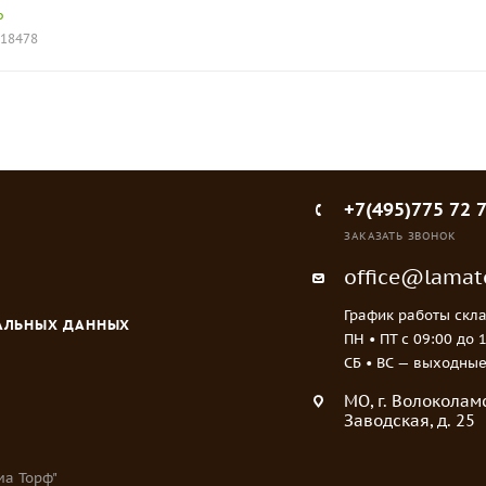
о
018478
+7(495)775 72 
ЗАКАЗАТЬ ЗВОНОК
office@lamato
График работы скла
НАЛЬНЫХ ДАННЫХ
ПН • ПТ c 09:00 до 
СБ • ВС — выходны
МO, г. Волоколамс
Заводская, д. 25
ма Торф"