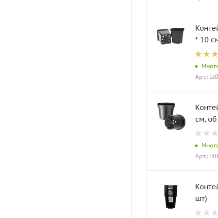
Контей
* 10 с
Мног
Арт.: Lt
Контей
см, об
Мног
Арт.: Lt
Контей
шт)