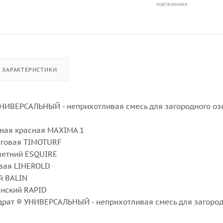
магазинах
ХАРАКТЕРИСТИКИ
НИВЕРСАЛЬНЫЙ - неприхотливая смесь для загородного оз
ная красная MAXIMA 1
уговая TIMOTURF
летний ESQUIRE
вая LIHEROLD
й BALIN
янский RAPID
драт ® УНИВЕРСАЛЬНЫЙ - неприхотливая смесь для загоро