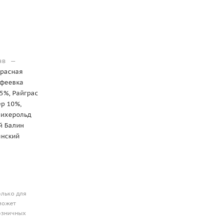
рав
—
красная
офеевка
5%, Райграс
р 10%,
Лихерольд
й Балин
янский
олько для
может
розничных