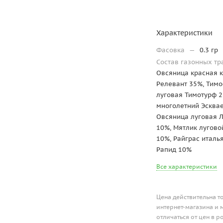
Характеристики
Фасовка
—
0.3 гр
Состав газонных т
Овсяница красная 
Релевант 35%, Тим
луговая Тимотурф 2
многолетний Эсквае
Овсяница луговая 
10%, Мятлик лугово
10%, Райграс италь
Рапид 10%
Все характеристики
Цена действительна т
интернет-магазина и 
отличаться от цен в 