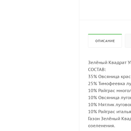
ОПИСАНИЕ
Зелёный Квадрат У
СОСТАВ:
35% Овсяница крас
25% Тимофеевка л
10% Райграс много
10% Овсяница луго
10% Мятлик лугово
10% Райграс италь
Газон Зелёный Ква
озеленения.