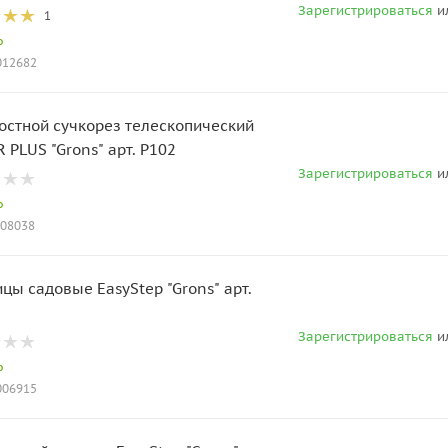
Зарегистрироваться
и
1
о
T012682
остной сучкорез телескопический
 PLUS "Grons" арт. P102
Зарегистрироваться
и
о
008038
цы садовые EasyStep "Grons" арт.
Зарегистрироваться
и
о
T006915