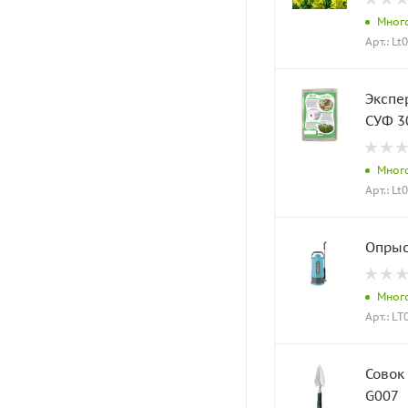
Мног
Арт.: Lt
Экспе
СУФ 30
Мног
Арт.: Lt
Опрыс
Мног
Арт.: L
Совок 
G007