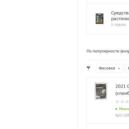
Средств
растени
3 ТОВАРА
По популярности (воз
Фасовка
2021 
(спан
Мног
Арт.: Lt