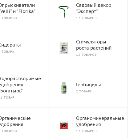
Опрыскиватели
Садовый декор
"Velli" и "Florika"
"Эксперт"
6 ТОВАРОВ
12 ТОВАРОВ
Стимуляторы
Сидераты
роста растений
3 ТОВАРА
13 ТОВАРОВ
Водорастворимые
удобрения
Гербициды
"Богатырь"
2 ТОВАРА
21 ТОВАР
Органические
Органоминеральные
удобрения
удобрения
6 ТОВАРОВ
12 ТОВАРОВ