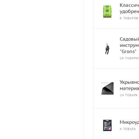
Классич
удобре
8 ТОВАРОВ
Садовы
инструм
"Grons"
28 ТОВАРО
Укрывн
матери
24 ТОВАРА
Микроу
4 ТОВАРА