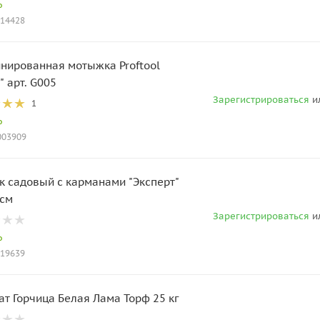
о
014428
нированная мотыжка Proftool
" арт. G005
Зарегистрироваться
и
1
о
T003909
к садовый с карманами "Эксперт"
 см
Зарегистрироваться
и
о
019639
ат Горчица Белая Лама Торф 25 кг