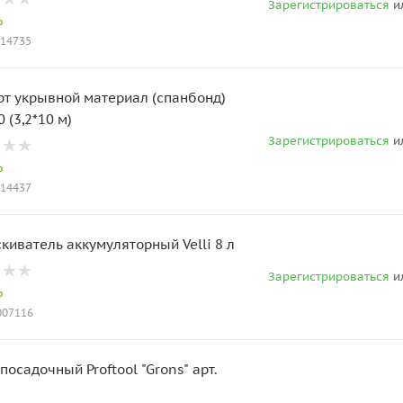
Зарегистрироваться
и
о
014735
рт укрывной материал (спанбонд)
 (3,2*10 м)
Зарегистрироваться
и
о
014437
киватель аккумуляторный Velli 8 л
Зарегистрироваться
и
о
T007116
посадочный Proftool "Grons" арт.