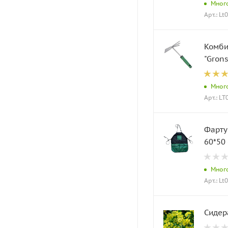
Мног
Арт.: Lt
Комби
"Grons
Мног
Арт.: L
Фарту
60*50
Мног
Арт.: Lt
Сидер