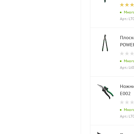
Мног
Арт.: L
Плоск
POWER
Мног
Арт.: Lt
Ножни
E002
Мног
Арт.: L