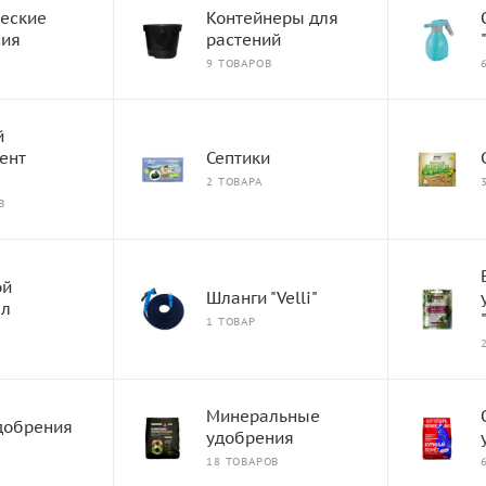
еские
Контейнеры для
ния
растений
9 ТОВАРОВ
й
ент
Септики
2 ТОВАРА
В
ой
Шланги "Velli"
ал
1 ТОВАР
Минеральные
добрения
удобрения
18 ТОВАРОВ