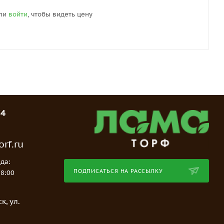
ли
войти
, чтобы видеть цену
74
rf.ru
да:
ПОДПИСАТЬСЯ НА РАССЫЛКУ
18:00
е
к, ул.