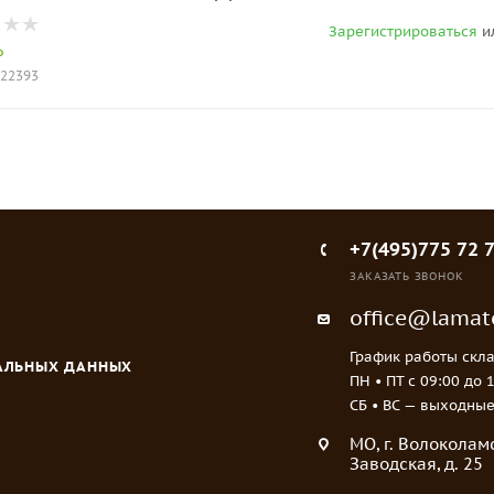
Зарегистрироваться
и
о
022393
+7(495)775 72 
ЗАКАЗАТЬ ЗВОНОК
office@lamato
График работы скла
НАЛЬНЫХ ДАННЫХ
ПН • ПТ c 09:00 до 
СБ • ВС — выходны
МO, г. Волоколамс
Заводская, д. 25