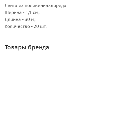
Лента из поливинилхлорида.
Ширина - 1,1 см;
Длинна - 30 м;
Количество - 20 шт.
Товары бренда
Лама Торф Скобы для тапенера 10000 шт/уп
Много
Зарегистрироваться
или
войти
, чтобы видеть цену