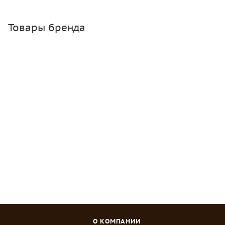
Товары бренда
Лама Торф Скобы для тапенера 10000 шт/уп
Много
Зарегистрироваться
или
войти
, чтобы видеть цену
О КОМПАНИИ