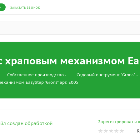
4
ЗАКАЗАТЬ ЗВОНОК
с храповым механизмом Easy
—
—
Собственное производство
Садовый инструмент "Grons"
еханизмом EasyStep "Grons" арт. E005
Зарегистрироватьс
К