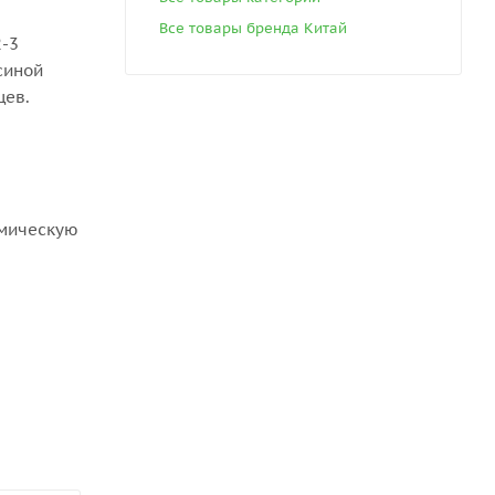
Все товары бренда Китай
2-3
синой
цев.
рмическую