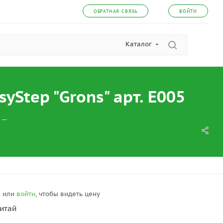
ОБРАТНАЯ СВЯЗЬ
ВОЙТИ
Каталог
Step "Grons" арт. E005
—
я
или
войти
, чтобы видеть цену
итай