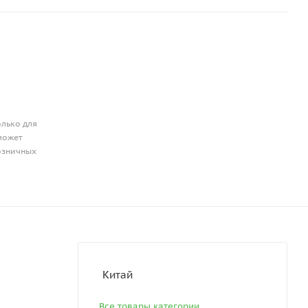
олько для
может
розничных
Китай
Все товары категории