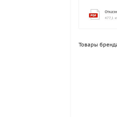
Отказ
477,1 к
Товары бренд
Лама Торф Скобы
Много
Зарегистрировать