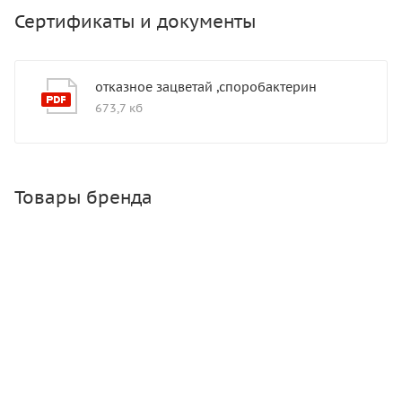
Сертификаты и документы
отказное зацветай ,споробактерин
673,7 кб
Товары бренда
КАРАКАТ 3 мл
Много
Зарегистрироваться
или
войти
, чтобы видеть цену