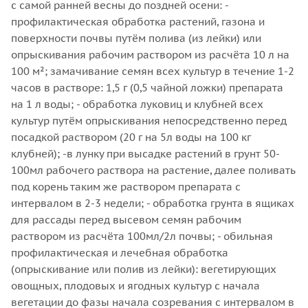
с самой ранней весны до поздней осени: -
профилактическая обработка растений, газона и
поверхности почвы путём полива (из лейки) или
опрыскивания рабочим раствором из расчёта 10 л на
100 м²; замачивание семян всех культур в течение 1-2
часов в растворе: 1,5 г (0,5 чайной ложки) препарата
на 1 л воды; - обработка луковиц и клубней всех
культур путём опрыскивания непосредственно перед
посадкой раствором (20 г на 5л воды на 100 кг
клубней); -в лунку при высадке растений в грунт 50-
100мл рабочего раствора на растение, далее поливать
под корень таким же раствором препарата с
интервалом в 2-3 недели; - обработка грунта в ящиках
для рассады перед высевом семян рабочим
раствором из расчёта 100мл/2л почвы; - обильная
профилактическая и лечебная обработка
(опрыскивание или полив из лейки): вегетирующих
овощных, плодовых и ягодных культур с начала
вегетации до фазы начала созревания с интервалом в