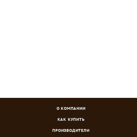
АЭ Салат Тарзан 0,3 г
Нет в наличии
Зарегистрироваться
или
войти
, чтобы видеть цену
О КОМПАНИИ
КАК КУПИТЬ
ПРОИЗВОДИТЕЛИ