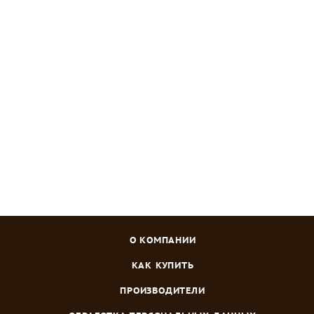
АЭ Салат Тарзан 0,3 г
Нет в наличии
Зарегистрироваться
или
войти
, чтобы видеть цену
О КОМПАНИИ
КАК КУПИТЬ
ПРОИЗВОДИТЕЛИ