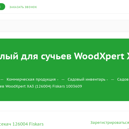
4
ЗАКАЗАТЬ ЗВОНОК
лый для сучьев WoodXpert X
—
—
—
Коммерческая продукция
Садовый инвентарь
Садов
ев WoodXpert XA3 (126004) Fiskars 1003609
Зарегистрироватьс