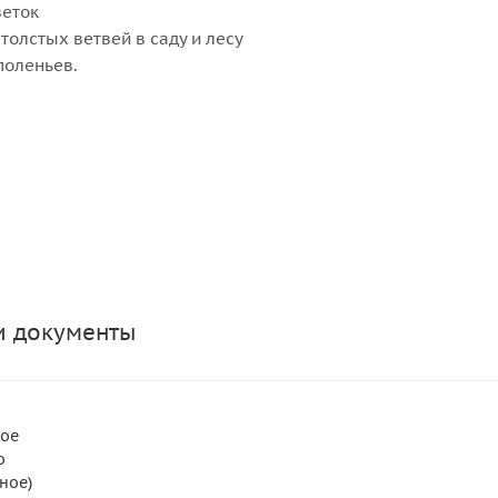
веток
олстых ветвей в саду и лесу
поленьев.
и документы
ное
о
ное)