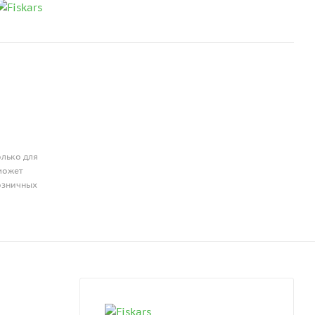
олько для
может
розничных