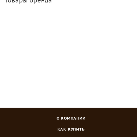
Товары бренда
Банка твист 1.45 л, 82 мм
Много
Зарегистрироваться
или
войти
, чтобы видеть цену
О КОМПАНИИ
КАК КУПИТЬ