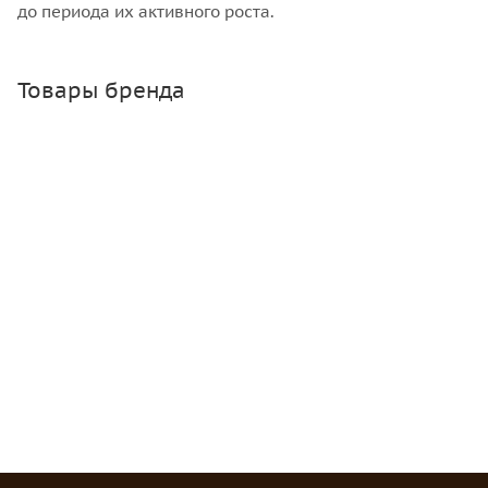
до периода их активного роста.
Товары бренда
Магний - Аммиачная селитра 1 кг (БХЗ)
Много
Зарегистрироваться
или
войти
, чтобы видеть цену