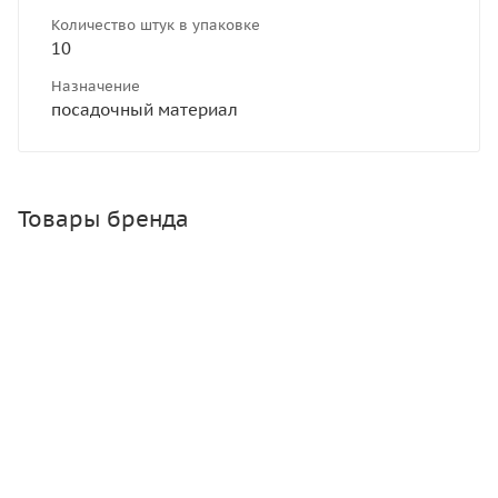
Количество штук в упаковке
10
Назначение
посадочный материал
Товары бренда
СА Свекла Детройт 2 гр.
Нет в наличии
Зарегистрироваться
или
войти
, чтобы видеть цену