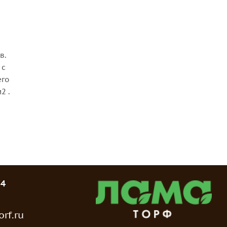
в.
 с
его
2 .
74
rf.ru