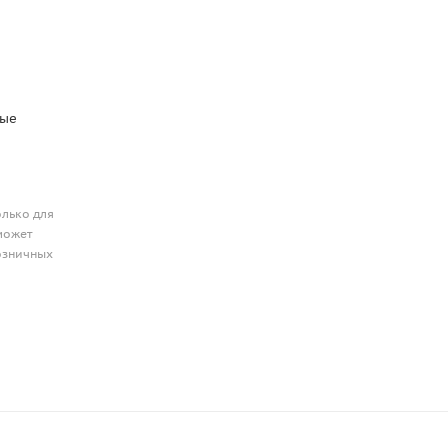
ные
олько для
может
розничных