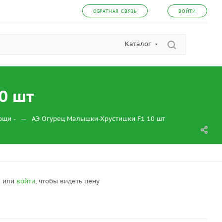
ОБРАТНАЯ СВЯЗЬ
ВОЙТИ
Каталог
0 шт
—
вощи
АЭ Огурец Малышки-Хрустишки F1 10 шт
я
или
войти
, чтобы видеть цену