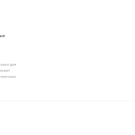
ные
олько для
может
розничных