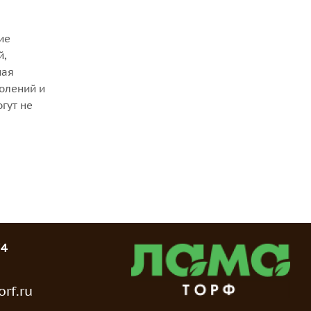
ие
й,
ная
солений и
гут не
74
rf.ru