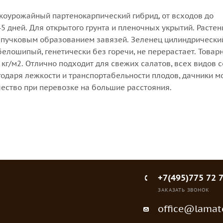
коурожайный партенокарпический гибрид, от всходов до
 дней. Для открытого грунта и пленочных укрытий. Растен
с пучковым образованием завязей. Зеленец цилиндрически
елошипый, генетически без горечи, не перерастает. Товар
кг/м2. Отлично подходит для свежих салатов, всех видов 
одаря лежкости и транспортабельности плодов, дачники мо
чество при перевозке на большие расстояния.
+7(495)775 72 
ЗАКАЗАТЬ ЗВОНОК
office@lamato