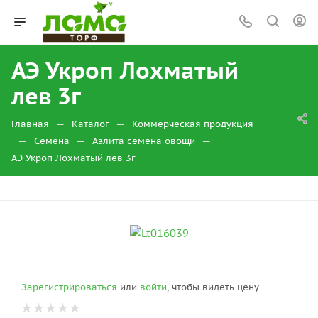
АЭ Укроп Лохматый
лев 3г
—
—
Главная
Каталог
Коммерческая продукция
—
—
—
Семена
Аэлита семена овощи
АЭ Укроп Лохматый лев 3г
Зарегистрироваться
или
войти
, чтобы видеть цену