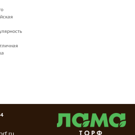
го
айская
улярность
отличная
ка
74
rf.ru