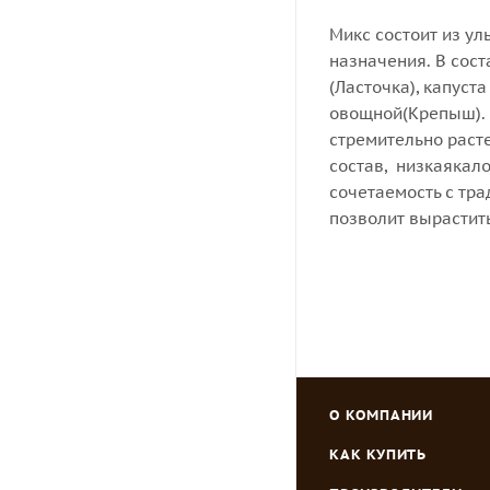
Микс состоит из у
назначения. В сос
(Ласточка), капуст
овощной(Крепыш). 
стремительно раст
состав, низкаякало
сочетаемость с тр
позволит вырастит
О КОМПАНИИ
КАК КУПИТЬ