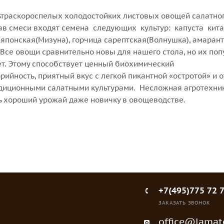
льтраскороспелых холодостойких листовых овощей салатно
тав смеси входят семена следующих культур: капуста кит
а японская(Мизуна), горчица сарептская(Волнушка), амарант
Все овощи сравнительно новы для нашего стола, но их поп
ет. Этому способствует ценный биохимический
рийность, приятный вкус с легкой пикантной «остротой» и 
адиционными салатными культурами. Несложная агротехни
ь хороший урожай даже новичку в овощеводстве.
+7(495)775 72 
ЗАКАЗАТЬ ЗВОНОК
office@lamato