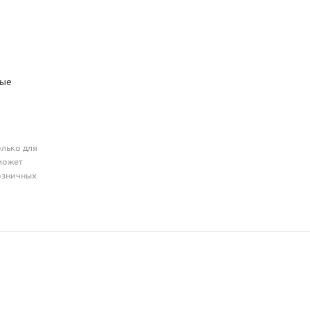
ные
олько для
может
розничных