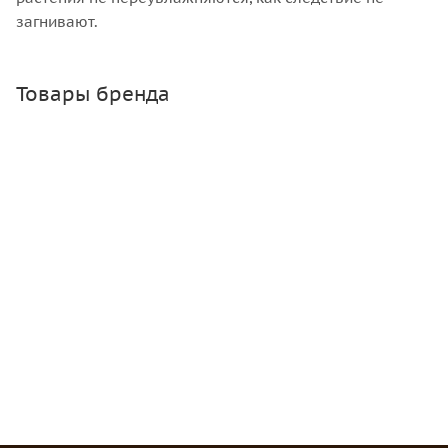
загнивают.
Товары бренда
Банка твист 1.45 л, 82 мм
Много
Зарегистрироваться
или
войти
, чтобы видеть цену