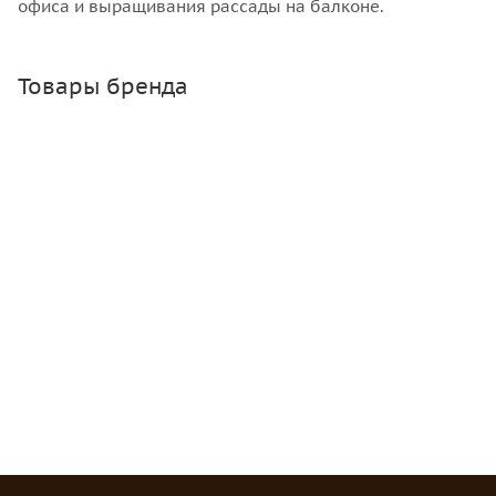
офиса и выращивания рассады на балконе.
Товары бренда
Банка твист 1.45 л, 82 мм
Много
Зарегистрироваться
или
войти
, чтобы видеть цену