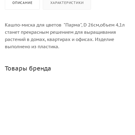
ОПИСАНИЕ
ХАРАКТЕРИСТИКИ
Кашпо-миска для цветов "Парма", D 26см,объем 4,1л
станет прекрасным решением для выращивания
растений в домах, квартирах и офисах. Изделие
выполнено из пластика.
Товары бренда
Банка твист 1.45 л, 82 мм
Много
Зарегистрироваться
или
войти
, чтобы видеть цену