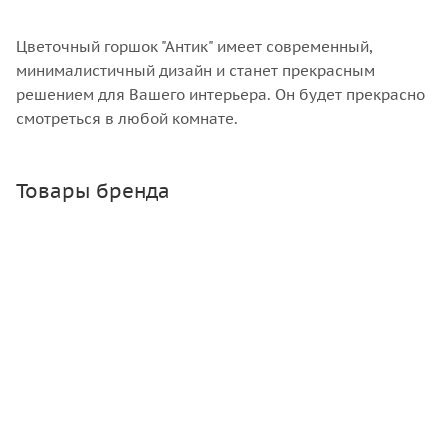
Цветочный горшок "Антик" имеет современный,
минималистичный дизайн и станет прекрасным
решением для Вашего интерьера. Он будет прекрасно
смотреться в любой комнате.
Товары бренда
Банка твист 1.45 л, 82 мм
Много
Зарегистрироваться
или
войти
, чтобы видеть цену