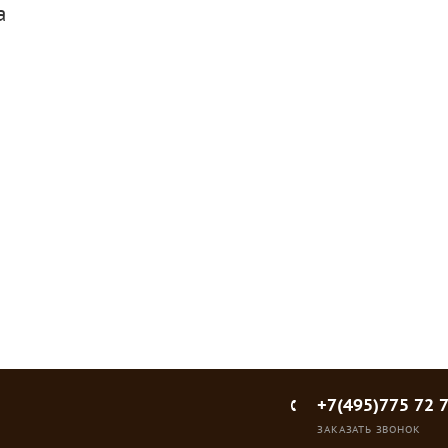
а
т 1.45 л, 82 мм
ся
или
войти
, чтобы видеть цену
+7(495)775 72 
ЗАКАЗАТЬ ЗВОНОК