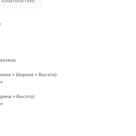
ХАРАКТЕРИСТИКИ
а
паковка
лина × Ширина × Высота)
см
рина × Высота)
см