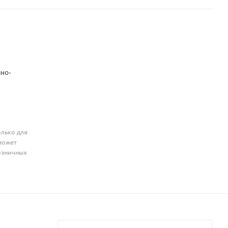
чно-
олько для
может
розничных