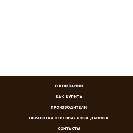
ОМУ Осеннее Богатырь 3 кг
Много
Зарегистрироваться
или
войти
, чтобы видеть цену
О КОМПАНИИ
КАК КУПИТЬ
ПРОИЗВОДИТЕЛИ
ОБРАБОТКА ПЕРСОНАЛЬНЫХ ДАННЫХ
КОНТАКТЫ