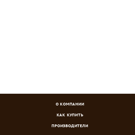
ОМУ Осеннее Богатырь 3 кг
Много
Зарегистрироваться
или
войти
, чтобы видеть цену
О КОМПАНИИ
КАК КУПИТЬ
ПРОИЗВОДИТЕЛИ