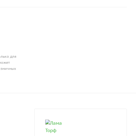
олько для
может
розничных