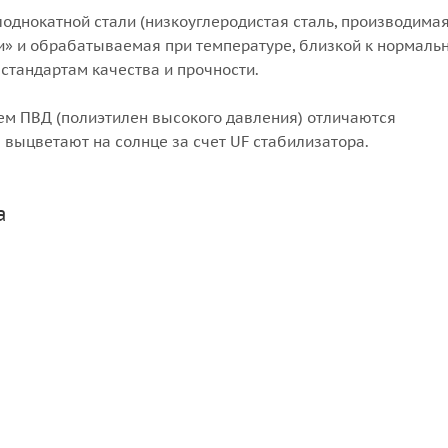
лоднокатной стали (низкоуглеродистая сталь, производима
и» и обрабатываемая при температуре, близкой к нормальн
стандартам качества и прочности.
ем ПВД (полиэтилен высокого давления) отличаются
 выцветают на солнце за счет UF стабилизатора.
а
атырь 3 кг
ся
или
войти
, чтобы видеть цену