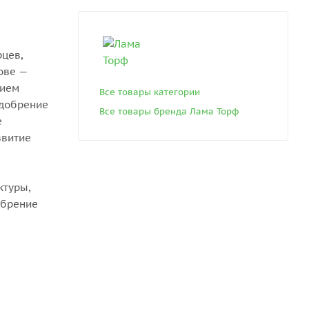
цев,
ове —
нием
Все товары категории
удобрение
Все товары бренда Лама Торф
е
звитие
ктуры,
обрение