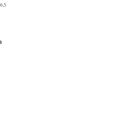
6,5
а
атырь 3 кг
ся
или
войти
, чтобы видеть цену