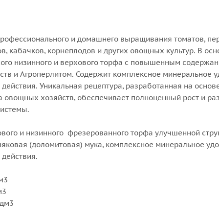
 профессионального и домашнего выращивания томатов, пер
в, кабачков, корнеплодов и других овощных культур. В осн
ого низинного и верхового торфа с повышенным содержа
ств и Агроперлитом. Содержит комплексное минеральное 
 действия. Уникальная рецептура, разработанная на основ
а овощных хозяйств, обеспечивает полноценный рост и ра
истемы.
хового и низинного фрезерованного торфа улучшенной стру
тняковая (доломитовая) мука, комплексное минеральное уд
 действия.
дм3
м3
/дм3