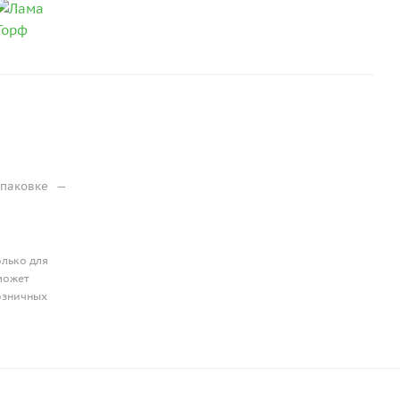
упаковке
—
олько для
может
розничных