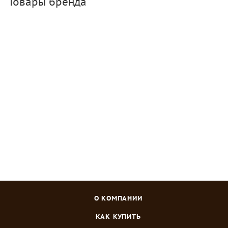
Товары бренда
ОМУ Осеннее Богатырь 3 кг
Много
Зарегистрироваться
или
войти
, чтобы видеть цену
О КОМПАНИИ
КАК КУПИТЬ