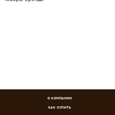
ОМУ Осеннее Богатырь 3 кг
Много
Зарегистрироваться
или
войти
, чтобы видеть цену
О КОМПАНИИ
КАК КУПИТЬ