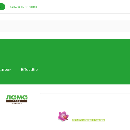
4
ЗАКАЗАТЬ ЗВОНОК
—
дители
EffectBio