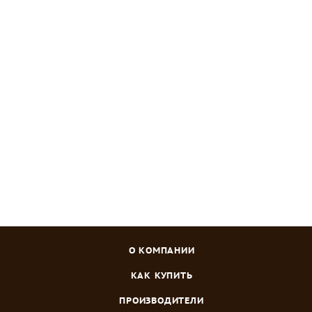
Средство для борьбы с насекомыми универсальное
Уютный сад 100мл.
Много
Зарегистрироваться
или
войти
, чтобы видеть цену
О КОМПАНИИ
КАК КУПИТЬ
ПРОИЗВОДИТЕЛИ