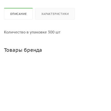
ОПИСАНИЕ
ХАРАКТЕРИСТИКИ
Количество в упаковке 300 шт
Товары бренда
Банка твист 1.45 л, 82 мм
Много
Зарегистрироваться
или
войти
, чтобы видеть цену