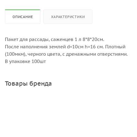
ОПИСАНИЕ
ХАРАКТЕРИСТИКИ
Пакет для рассады, саженцев 1 л 8*8*20см.
После наполнения землей d=10см h=16 см. Плотный
(100мкм), черного цвета, с дренажными отверстиями.
В упаковке 100шт
Товары бренда
Банка твист 1.45 л, 82 мм
Много
Зарегистрироваться
или
войти
, чтобы видеть цену