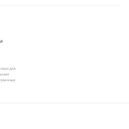
да
олько для
может
розничных