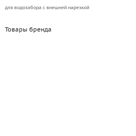
для водозабора с внешней нарезкой
Товары бренда
Набор с прямым оросителем 1/2 pcs 50-505, мин. 1 шт.
Много
Зарегистрироваться
или
войти
, чтобы видеть цену