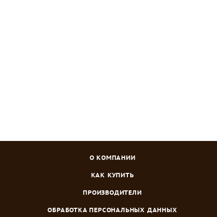
Ороситель CELLFAST VARIANT 1/2"
Много
Зарегистрироваться
или
войти
, чтобы видеть цену
О КОМПАНИИ
КАК КУПИТЬ
ПРОИЗВОДИТЕЛИ
ОБРАБОТКА ПЕРСОНАЛЬНЫХ ДАННЫХ