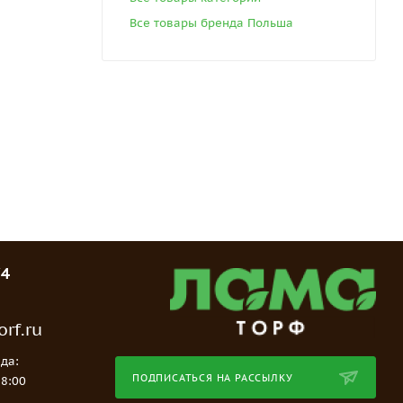
Все товары бренда Польша
74
rf.ru
да:
ПОДПИСАТЬСЯ НА РАССЫЛКУ
18:00
е