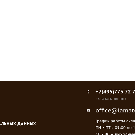
AST VARIANT 1/2"
ся
или
войти
, чтобы видеть цену
+7(495)775 72 
ЗАКАЗАТЬ ЗВОНОК
office@lamato
График работы скла
НАЛЬНЫХ ДАННЫХ
ПН • ПТ c 09:00 до 
СБ • ВС — выходны