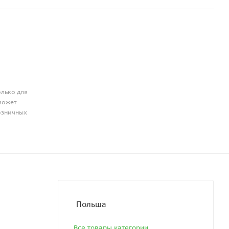
олько для
может
розничных
Польша
Все товары категории