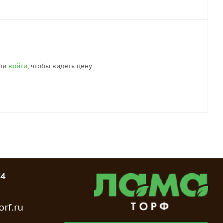
ли
войти
, чтобы видеть цену
74
rf.ru