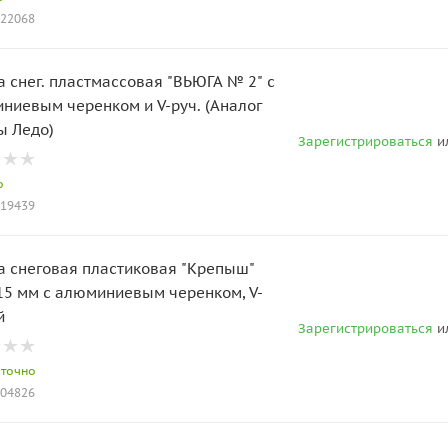
022068
а снег. пластмассовая "ВЬЮГА № 2" с
ниевым черенком и V-руч. (Аналог
ы Ледо)
Зарегистрироваться
и
о
019439
а снеговая пластиковая "Крепыш"
15 мм с алюминиевым черенком, V-
й
Зарегистрироваться
и
аточно
004826