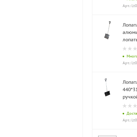
Арт.: Lt
Лопат
алюми
лопат
Мног
Арт.: Lt
Лопат
440*3
ручко
Дост
Арт.: Lt