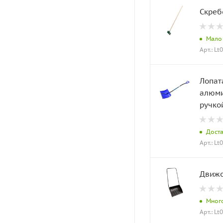
Скреб
Мало
Арт.: Lt
Лопат
алюми
ручко
Дост
Арт.: Lt
Движо
Мног
Арт.: Lt