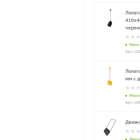
Лопат
410х4
черен
Мало
Арт.: Lt
Лопат
мм с 
Мног
Арт.: Lt
Движо
Мног