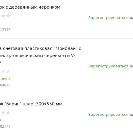
ок с деревянным черенком
Зарегистрироваться
и
012597
а снеговая пластиковая "Монблан" с
н. эргономическим черенком и V-
й
Зарегистрироваться
и
аточно
004829
к "Барин" пласт.700х530 мм
Зарегистрироваться
и
о
002779