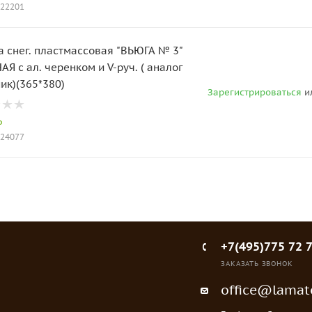
022201
а снег. пластмассовая "ВЬЮГА № 3"
Я с ал. черенком и V-руч. ( аналог
ик)(365*380)
Зарегистрироваться
и
о
024077
+7(495)775 72 
ЗАКАЗАТЬ ЗВОНОК
office@lamato