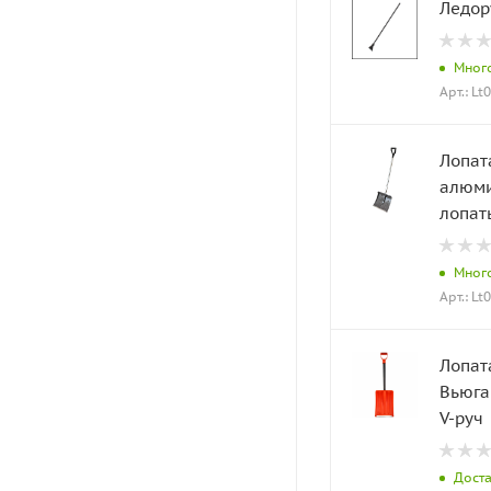
Ледор
Мног
Арт.: Lt
Лопат
алюми
лопат
Мног
Арт.: Lt
Лопат
Вьюга
V-руч
Дост