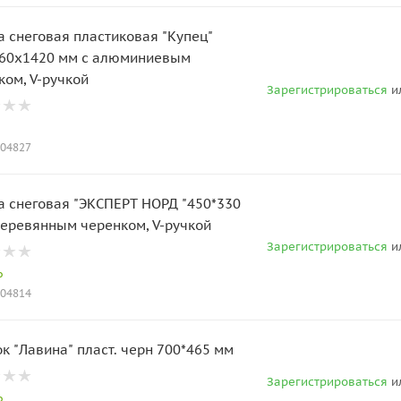
а снеговая пластиковая "Купец"
60х1420 мм с алюминиевым
ком, V-ручкой
Зарегистрироваться
и
004827
а снеговая "ЭКСПЕРТ НОРД "450*330
деревянным черенком, V-ручкой
Зарегистрироваться
и
о
004814
к "Лавина" пласт. черн 700*465 мм
Зарегистрироваться
и
о