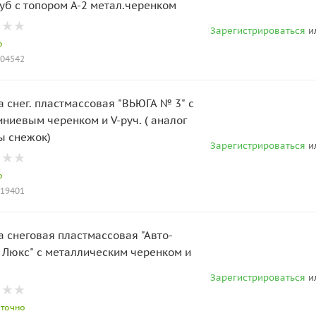
уб с топором А-2 метал.черенком
Зарегистрироваться
и
о
004542
а снег. пластмассовая "ВЬЮГА № 3" с
ниевым черенком и V-руч. ( аналог
ы снежок)
Зарегистрироваться
и
о
019401
а снеговая пластмассовая "Авто-
 Люкс" с металлическим черенком и
Зарегистрироваться
и
аточно