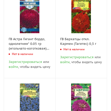
ГВ Астра Гигант бордо,
ГВ Бархатцы откл.
однолетняя* 0.05 гр
Кармен (Тагетес) 0,3 г
(игольчато-коготковая)
Нет в наличии
серия Русский богатырь
Нет в наличии
Зарегистрироваться
или
Н18
Зарегистрироваться
или
войти
, чтобы видеть цену
войти
, чтобы видеть цену