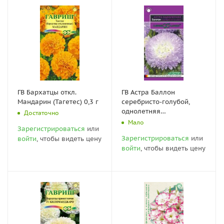
ГВ Бархатцы откл.
ГВ Астра Баллон
Мандарин (Тагетес) 0,3 г
серебристо-голубой,
однолетняя
Достаточно
(густомахровая)* 0.05 гр
Мало
Зарегистрироваться
или
серия Эксклюзив
Зарегистрироваться
или
войти
, чтобы видеть цену
войти
, чтобы видеть цену