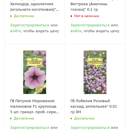
Хелиодор, однолетняя
Виттрока (Анютины
(игольчато-коготковая)*
глазки)* 0.1 гр
0.1 гр серия Эксклюзив
Достаточно
Нет в наличии
Зарегистрироваться
или
Зарегистрироваться
или
войти
, чтобы видеть цену
войти
, чтобы видеть цену
ГВ Петуния Мороженое
ГВ Лобелия Розовый
малиновое F1 крупноцв.
каскад, ампельная* 0.01
5 шт. гранул. проб. серия
гр DH
Элитная клумба
Достаточно
Достаточно
Зарегистрироваться
или
Зарегистрироваться
или