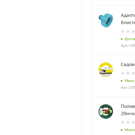
Адапт
блист
Дост
Арт.: Lt
Мало
Арт.: Lt
Полив
20м+к
Мног