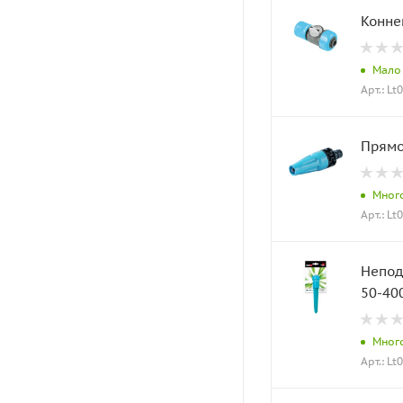
Конне
Мало
Арт.: Lt
Мног
Арт.: Lt
Неподв
50-400
Мног
Арт.: Lt