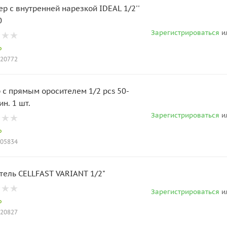
ер с внутренней нарезкой IDEAL 1/2''
0
Зарегистрироваться
и
о
020772
 с прямым оросителем 1/2 pcs 50-
ин. 1 шт.
Зарегистрироваться
и
о
005834
тель CELLFAST VARIANT 1/2"
Зарегистрироваться
и
о
020827