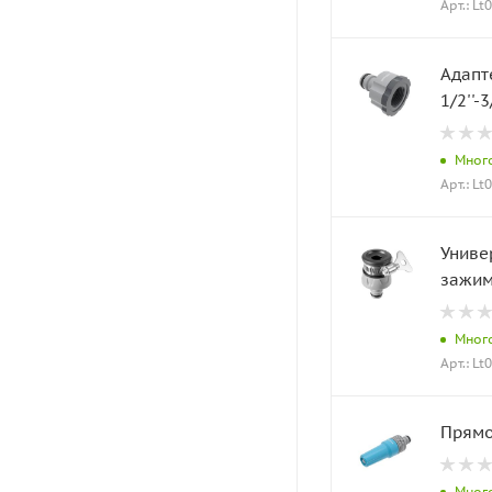
Арт.: Lt
Адапт
1/2''-
Мног
Арт.: Lt
Униве
зажим
Мног
Арт.: Lt
Прямо
Мног