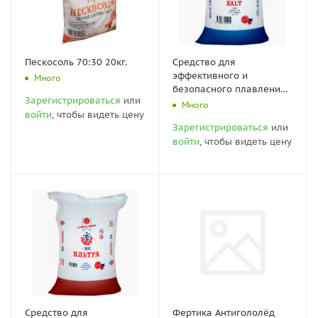
Пескосоль 70:30 20кг.
Средство для
эффективного и
Много
безопасного плавления
Зарегистрироваться
или
снега и льда "Mineral
Много
войти
, чтобы видеть цену
salt" 25 кг.
Зарегистрироваться
или
войти
, чтобы видеть цену
Средство для
Фертика Антигололёд