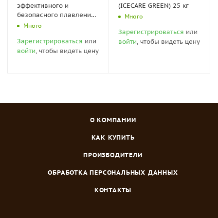
эффективного и
(ICECARE GREEN) 25 кг
безопасного плавления
Много
снега и льда "Ультра"
Много
Зарегистрироваться
или
25кг.
Зарегистрироваться
или
войти
, чтобы видеть цену
войти
, чтобы видеть цену
О КОМПАНИИ
КАК КУПИТЬ
ПРОИЗВОДИТЕЛИ
ОБРАБОТКА ПЕРСОНАЛЬНЫХ ДАННЫХ
КОНТАКТЫ