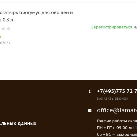
огатырь биогумус для овощей и
 0,3 л
Зарегистрироваться
и
о
007051
+7(495)775 72 
ЗАКАЗАТЬ ЗВОНОК
office@lamato
График работы скла
НАЛЬНЫХ ДАННЫХ
ПН • ПТ c 09:00 до 
СБ • ВС — выходны