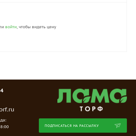
ли
войти
, чтобы видеть цену
74
rf.ru
да:
ПОДПИСАТЬСЯ НА РАССЫЛКУ
18:00
е