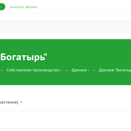
4
ЗАКАЗАТЬ ЗВОНОК
Богатырь"
—
—
—
Собственное производство
Дренаж
Дренаж "Богатыр
растание)